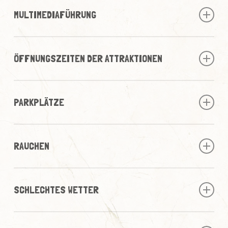
umfangreiches Angebot für jede Geldtasche anbieten, ist
mitführen, können Sie auch mit ihm das DINOLAND
MULTIMEDIAFÜHRUNG
das Mitbringen von Speisen nicht unbedingt erwünscht.
erkunden. Der Bereich des Forschercamps ist aus
Platzgründen leider ausgenommen.
Eine spannende und informative Multimedia-Führung, die
Im Gastronomiebereich kann bar oder bargeldlos mit EC-
bequem mit jedem Smartphone abgerufen werden kann,
Karte bezahlt werden.
ÖFFNUNGSZEITEN DER ATTRAKTIONEN
ist im Eintrittspreis inbegriffen. Am besten die Führung
Die warme Küche schließt um 16:30 Uhr.
bereits zuhause aktivieren, so dass es im DINOLAND
Das DINOLAND schließt um 17:00 Uhr, die Attraktionen
gleich mit der Entdecker-Tour losgehen kann!
wie Dinorides und Dinoscooter um 16:50 Uhr, damit die
PARKPLÄTZE
Die Einwahl erfolgt bequem mit einem QR-Code bzw. via
Besucher noch rechtzeitig und in Ruhe den Park
Eingabe des Links:
verlassen können.
Am Schlossgelände stehen ausreichend Parkplätze
http://dinoland.multimedia-tour.com/
kostenfrei zur Verfügung. Hier befinden sich auch die
RAUCHEN
Behindertenparkplätze. Es können dort auch Wohnmobile
für die Dauer des Besuches abgestellt werden.
Im DINOLAND darf in folgenden Außenbereichen
geraucht werden: Raucherzone, ca. 2 m Radius um jeden
SCHLECHTES WETTER
orangen Abfalleimer mit integriertem Aschenbecher,
Biergarten an den Tischen.
Der Park ist grundsätzlich bei jeder Witterung geöffnet.